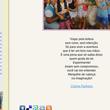
o
ue
Viajar pela leitura
to
sem rumo, sem intenção.
ra
Só para viver a aventura
es
que é ter um livro nas mãos.
as
É uma pena que só saiba disso
mo
ão
quem gosta de ler.
 o
Experimente!
os
Assim sem compromisso,
ão
você vai me entender.
ua
Mergulhe de cabeça
na imaginação!
Clarice Pacheco