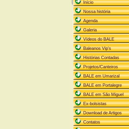
Início
Nossa história
Agenda
Galeria
Vídeos do BALE
Baleanos Vip's
Histórias Contadas
Projetos/Canteiros
BALE em Umarizal
BALE em Portalegre
BALE em São Miguel
Ex-bolsistas
Download de Artigos
Contatos