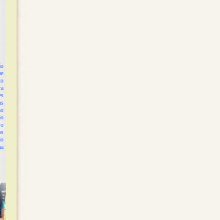
o
ue
to
ra
es
as
mo
ão
 o
os
ão
ua