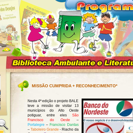
MISSÃO CUMPRIDA + RECONHECIMENTO*
Nesta 4ª edição o projeto BALE
teve a missão de visitar
13
municípios do Alto Oeste
potiguar, entre eles
São
Francisco do Oeste
–
Portalegre
–
Francisco Dantas
–
Taboleiro Grande
-
Riacho da