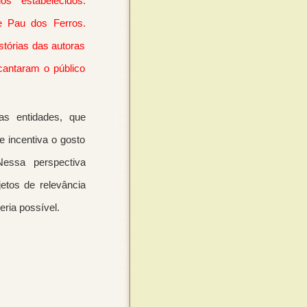
s estabelecidos:
e Pau dos Ferros.
tórias das autoras
antaram o público
as entidades, que
e incentiva o gosto
 Nessa perspectiva
etos de relevância
ria possível.