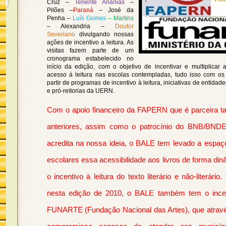
Cruz –
Tenente Ananias
–
Pilões –
Paraná
– José da
Penha –
Luís Gomes
– Martins
– Alexandria –
Doutor
Severiano
divulgando nossas
ações de incentivo a leitura. As
visitas fazem parte de um
cronograma estabelecido no
início da edição, com o objetivo de incentivar e multiplicar
acesso à leitura nas escolas contempladas, tudo isso com os
partir de programas de incentivo à leitura, iniciativas de entida
e pró-reitorias da UERN.
Com o apoio financeiro da FAPERN que é parceira 
anteriores, assim como o patrocínio do BNB/BNDE
acredita na nossa ideia, o BALE tem levado a espaç
escolares essa acessibilidade aos livros de forma d
o incentivo à leitura do texto literário e não-literário.
nesta edição de 2010, o BALE também tem o incent
FUNARTE
(Fundação Nacional das Artes), que através