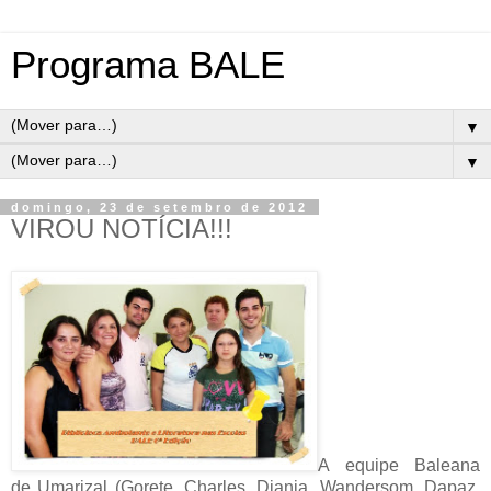
Programa BALE
▼
▼
domingo, 23 de setembro de 2012
VIROU NOTÍCIA!!!
A equipe Baleana
de Umarizal (Gorete, Charles, Djania, Wandersom, Dapaz,