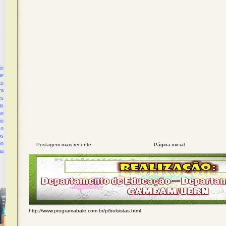
o
ue
to
ra
es
as
mo
ão
 o
os
ão
Postagem mais recente
Página inicial
ua
http://www.programabale.com.br/p/bolsistas.html