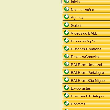
Início
Nossa história
Agenda
Galeria
Vídeos do BALE
Baleanos Vip's
Histórias Contadas
Projetos/Canteiros
BALE em Umarizal
BALE em Portalegre
BALE em São Miguel
Ex-bolsistas
Download de Artigos
Contatos