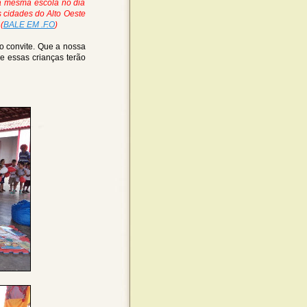
sa mesma escola no dia
 cidades do Alto Oeste
(
BALE EM .F.O
)
o convite. Que a nossa
e essas crianças terão