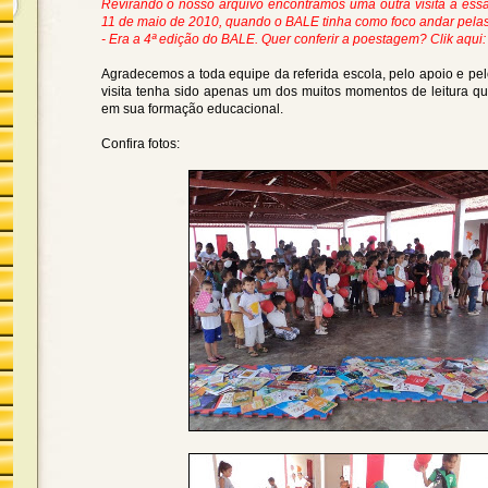
Revirando o nosso arquivo encontramos uma outra visita a es
11 de maio de 2010, quando o BALE tinha como foco andar pelas
- Era a 4ª edição do BALE. Quer conferir a poestagem? Clik aqui: 
Agradecemos a toda equipe da referida escola, pelo apoio e pel
visita tenha sido apenas um dos muitos momentos de leitura qu
em sua formação educacional.
Confira fotos: